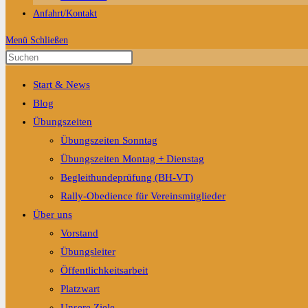
Anfahrt/Kontakt
Menü
Schließen
Press
Escape
Start & News
to
Blog
close
Übungszeiten
the
Übungszeiten Sonntag
search
Übungszeiten Montag + Dienstag
panel.
Begleithundeprüfung (BH-VT)
Rally-Obedience für Vereinsmitglieder
Über uns
Vorstand
Übungsleiter
Öffentlichkeitsarbeit
Platzwart
Unsere Ziele