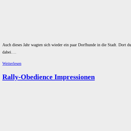
Auch dieses Jahr wagten sich wieder ein paar Dorfhunde in die Stadt. Dort
dabei.…
Stadtspaziergang
Weiterlesen
22.10.2023
Rally-Obedience Impressionen
in
Mindelheim