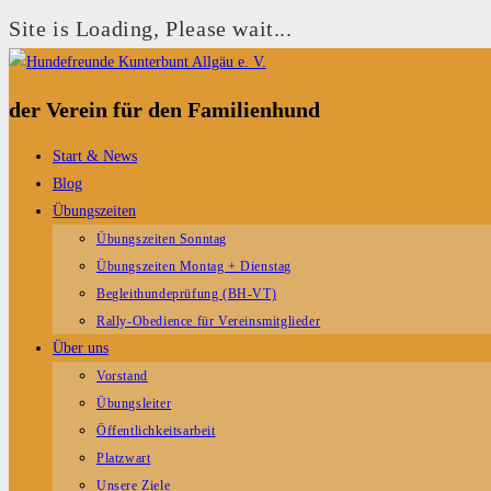
Site is Loading, Please wait...
Zum
Inhalt
der Verein für den Familienhund
springen
Start & News
Blog
Übungszeiten
Übungszeiten Sonntag
Übungszeiten Montag + Dienstag
Begleithundeprüfung (BH-VT)
Rally-Obedience für Vereinsmitglieder
Über uns
Vorstand
Übungsleiter
Öffentlichkeitsarbeit
Platzwart
Unsere Ziele