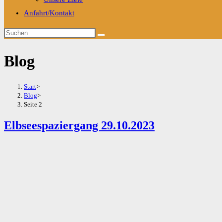
Anfahrt/Kontakt
Diese
Website
Blog
durchsuchen
Start
>
Blog
>
Seite 2
Elbseespaziergang 29.10.2023