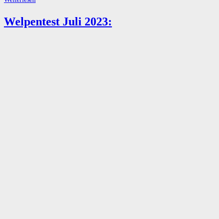
Obedience
Welpentest Juli 2023:
Impressionen